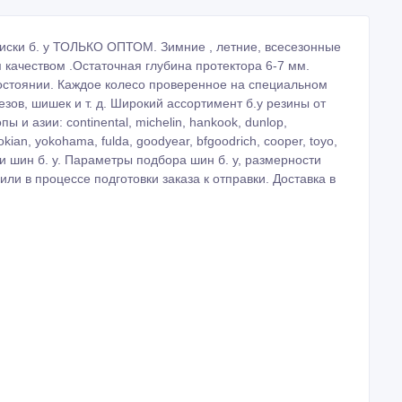
диски б. у ТОЛЬКО ОПТОМ. Зимние , летние, всесезонные
качеством .Остаточная глубина протектора 6-7 мм.
остоянии. Каждое колесо проверенное на специальном
зов, шишек и т. д. Широкий ассортимент б.у резины от
и азии: continental, michelin, hankook, dunlop,
 nokian, yokohama, fulda, goodyear, bfgoodrich, cooper, toyo,
и шин б. у. Параметры подбора шин б. у, размерности
или в процессе подготовки заказа к отправки. Доставка в