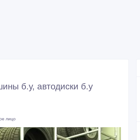
ины б.у, автодиски б.у
ое лицо