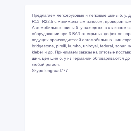
Предлагаем легкогрузовые и легковые шины б. у, 
R13 -R22.5 с минимальным износом, проверенным 
Автомобильные шины б. у находятся в отличном с
оборудовании при 3 BAR от скрытых дефектов поре
ведущих производителей автомобильных шин европы 
bridgestone, pirelli, kumho, uniroyal, federal, sonar,
kleber и др. Принимаем заказы на оптовые поставк
шин, цен шин б. у из Германии обговариваются до 
любой регион.
Skype:longroad777