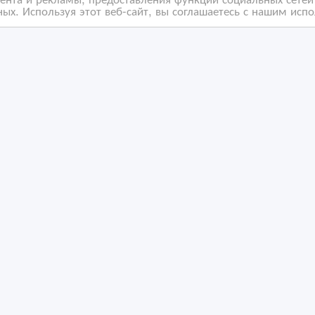
ых. Используя этот веб-сайт, вы соглашаетесь с нашим исп
сная мебель
Офисная мебель : Кре
для персонала
/01/2015 09:28
13/10/2014 06:48
фисная мебель
Офисная мебель
захстан, Атырау
Казахстан, Атырау
ность за содержание размещенных объявлений.
 Мы не передаем и не продаем личную информацию зарегистриро
на которые ссылается ВсеСделки. На некоторых страницах нашего 