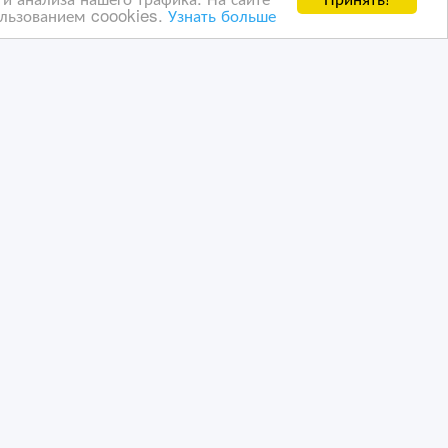
ользованием coookies.
Узнать больше
сла
Офисная мебель : Кресла
для руководителей
13/10/2014 06:46
Офисная мебель
Казахстан, Атырау
ванных пользователей ВсеСделки третим лицам. Мы
сайта представлена реклама Google Adsense