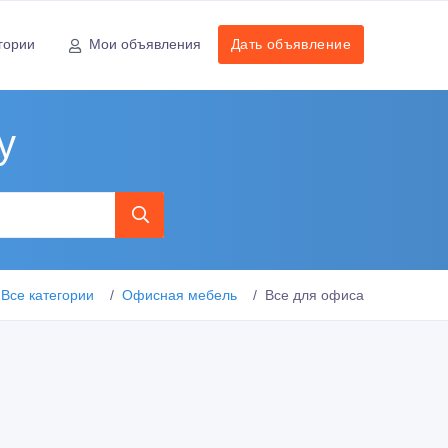
гории
Мои объявления
Дать объявление
у
Все категории
Офисная мебель
Все для офиса