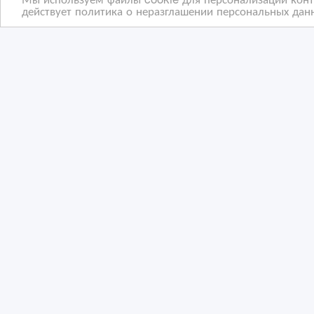
действует политика о неразглашении персональных данн
Продажа Офисной мебели
Офи
б/у
01/09/2015 08:06
29
Офисная мебель
О
Казахстан, Атырау
Ка
Copyright © 2009-2026 ВсеСделки. All rights reserved.
Администрация сайта ВсеСделки не несет ответствен
Мы ценим конфиденциальность наших пользователей.
не отвечаем за правила конфиденциальности сайтов 