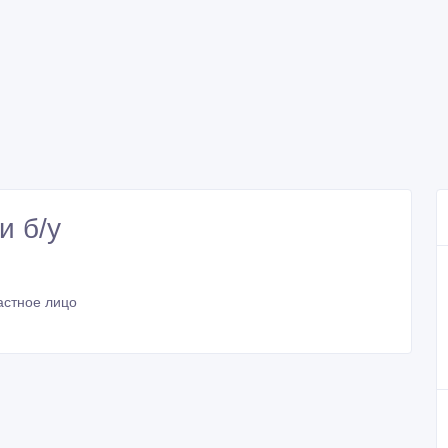
 б/у
астное лицо