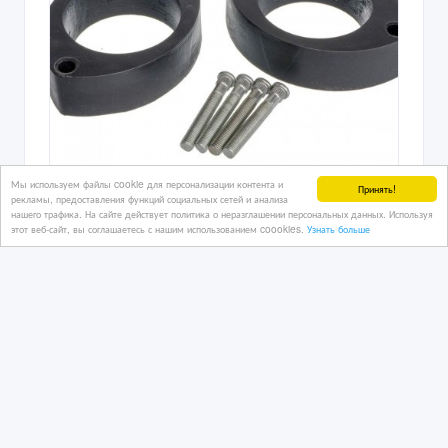
Мы используем файлы cookie для персонализации контента и
Принять!
рекламы, предоставления функций социальных сетей и анализа
нашего трафика. На сайте действует политика о неразглашении персональных данных. Используя
этот веб-сайт, вы соглашаетесь с нашим использованием coookies.
Узнать больше
Проставки для увеличения дорожного
просвета
6 дн. назад
Автозапчасти
Казахстан, Атырау