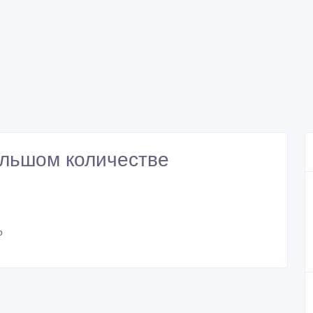
большом количестве
о