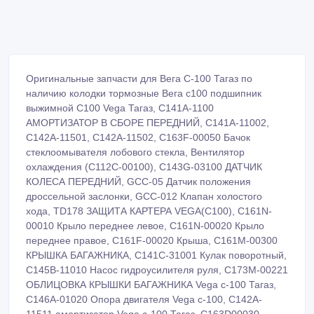
Оригинальные запчасти для Вега С-100 Тагаз по
наличию колодки тормозные Вега с100 подшипник
выжимной C100 Vega Тагаз, C141A-1100
АМОРТИЗАТОР В СБОРЕ ПЕРЕДНИЙ, C141A-11002,
C142A-11501, C142A-11502, C163F-00050 Бачок
стеклоомывателя лобового стекла, Вентилятор
охлаждения (C112C-00100), C143G-03100 ДАТЧИК
КОЛЕСА ПЕРЕДНИЙ, GCC-05 Датчик положения
дроссельной заслонки, GCC-012 Клапан холостого
хода, TD178 ЗАЩИТА КАРТЕРА VEGA(C100), C161N-
00010 Крыло переднее левое, C161N-00020 Крыло
переднее правое, C161F-00020 Крыша, C161M-00300
КРЫШКА БАГАЖНИКА, C141C-31001 Кулак поворотный,
C145B-11010 Насос гидроусилителя руля, C173M-00221
ОБЛИЦОВКА КРЫШКИ БАГАЖНИКА Vega c-100 Тагаз,
C146A-01020 Опора двигателя Vega c-100, C142A-