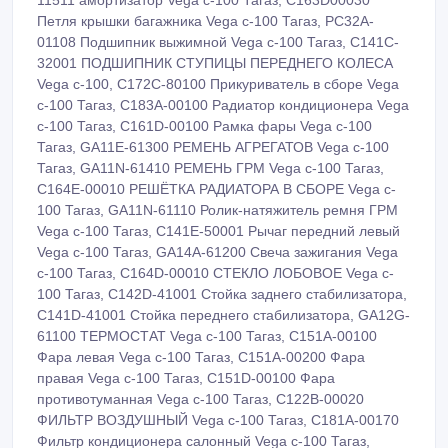
11511 амортизатор Vega c-100 Тагаз, C163D00030
Петля крышки багажника Vega c-100 Тагаз, PC32A-
01108 Подшипник выжимной Vega c-100 Тагаз, C141C-
32001 ПОДШИПНИК СТУПИЦЫ ПЕРЕДНЕГО КОЛЕСА
Vega c-100, C172C-80100 Прикуриватель в сборе Vega
c-100 Тагаз, C183A-00100 Радиатор кондиционера Vega
c-100 Тагаз, C161D-00100 Рамка фары Vega c-100
Тагаз, GA11E-61300 РЕМЕНЬ АГРЕГАТОВ Vega c-100
Тагаз, GA11N-61410 РЕМЕНЬ ГРМ Vega c-100 Тагаз,
C164E-00010 РЕШЁТКА РАДИАТОРА В СБОРЕ Vega c-
100 Тагаз, GA11N-61110 Ролик-натяжитель ремня ГРМ
Vega c-100 Тагаз, C141E-50001 Рычаг передний левый
Vega c-100 Тагаз, GA14A-61200 Свеча зажигания Vega
c-100 Тагаз, C164D-00010 СТЕКЛО ЛОБОВОЕ Vega c-
100 Тагаз, C142D-41001 Стойка заднего стабилизатора,
C141D-41001 Стойка переднего стабилизатора, GA12G-
61100 ТЕРМОСТАТ Vega c-100 Тагаз, C151A-00100
Фара левая Vega c-100 Тагаз, C151A-00200 Фара
правая Vega c-100 Тагаз, C151D-00100 Фара
противотуманная Vega c-100 Тагаз, C122B-00020
ФИЛЬТР ВОЗДУШНЫЙ Vega c-100 Тагаз, C181A-00170
Фильтр кондиционера салонный Vega c-100 Тагаз,