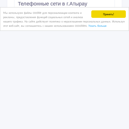
Телефонные сети в г.Атырау
Мы используем файлы cookie для персонализации контента и
Принять!
рекламы, предоставления функций социальных сетей и анализа
нашего трафика. На сайте действует политика о неразглашении персональных данных. Используя
этот веб-сайт, вы соглашаетесь с нашим использованием coookies.
Узнать больше
08/08/2011 08:56
Связь, мобильные телефоны - разное
Казахстан, Атырау
65 000 тенге 〒