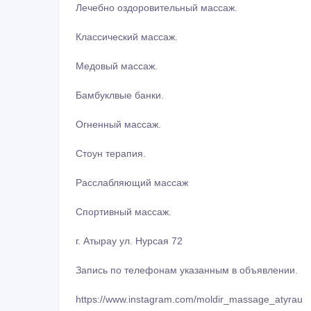
Лечебно оздоровительный мacсаж.
Классический мacсаж.
Медовый мacсаж.
Бамбуклвые банки.
Огненный мacсаж.
Стоун терапия.
Расслабляющий мacсаж
Спортивный мacсаж.
г. Атырау ул. Нурсая 72
Запись по телефонам указанным в объявлении.
https://www.instagram.com/moldir_mаssаge_atyrau