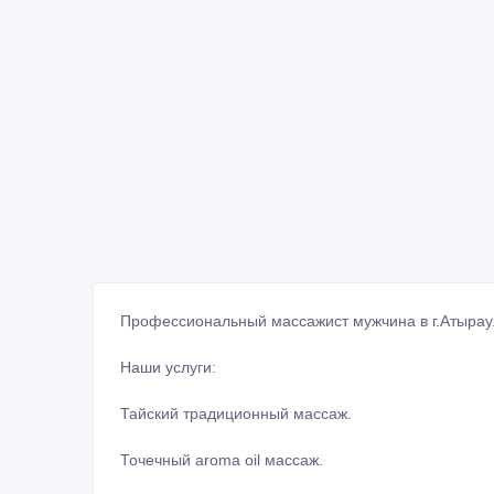
Профессиональный мacсажист мужчина в г.Атырау
Наши услуги:
Тайский традиционный мacсаж.
Точечный aroma oil мacсаж.