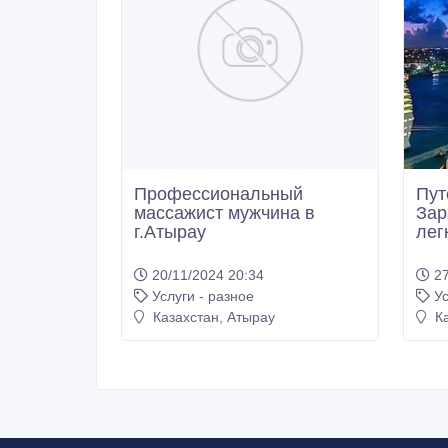
Профессиональный
Пут
мacсажист мужчина в
Зар
г.Атырау
лег
20/11/2024 20:34
27
Услуги - разное
Ус
Казахстан, Атырау
Ка