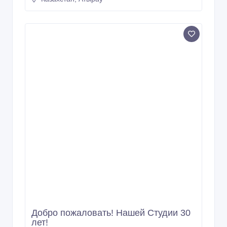
Путешествовать и Зарабатывать с
inCruises легко!
27/04/2024 01:46
Услуги - разное
Казахстан, Атырау