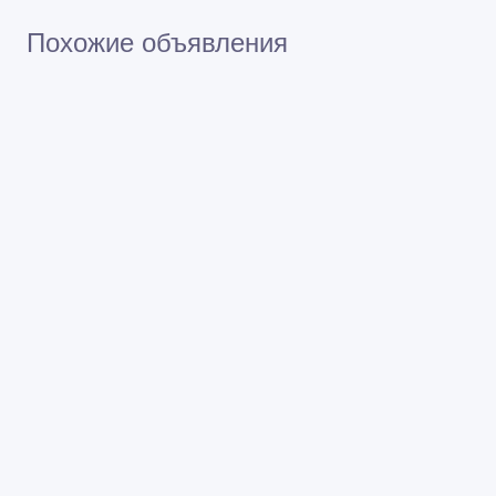
Не платите продавцу до получения товара или
услуги
Встречайтесь с продавцом в публичном месте
Проверяйте товар перед покупкой
Похожие объявления