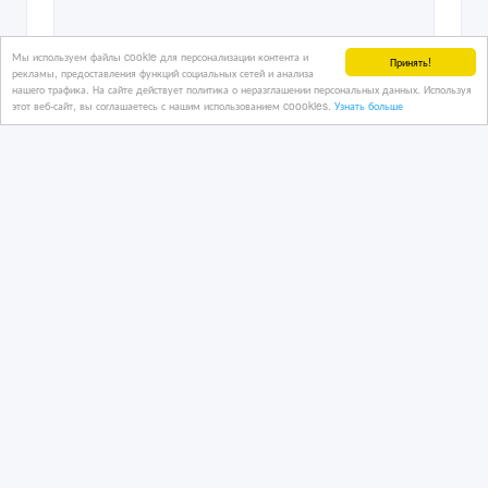
Мы используем файлы cookie для персонализации контента и
Принять!
рекламы, предоставления функций социальных сетей и анализа
нашего трафика. На сайте действует политика о неразглашении персональных данных. Используя
этот веб-сайт, вы соглашаетесь с нашим использованием coookies.
Узнать больше
Профессиональный мacсажист
мужчина в г.Атырау
20/11/2024 20:34
Услуги - разное
Казахстан, Атырау