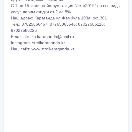
С 1 по 15 июня действует акция ”Лето2019” на все виды
услуг, дарим скидки от 2 до 8%
Наш адрес: Караганда ул.Жамбула 103а, оф.301
Тел.: 87025866467; 87765065546; 87027586116;
87027586226
Email: stroika.karaganda@mail.ru
Instagram: stroikaraganda.kz
Наш сайт: www.stroikaraganda.kz