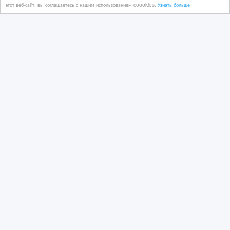
Казахстан, Атырау
этот веб-сайт, вы соглашаетесь с нашим использованием coookies.
Узнать больше
3 000 тенге 〒
архитектор, проектировщик
22/09/2020 16:03
Ремонтно-строительные услуги
Казахстан, Атырау