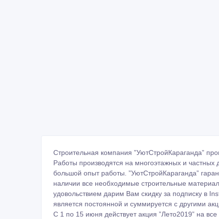
Строительная компания ”УютСтройКараганда” пров
Работы производятся на многоэтажных и частных
большой опыт работы. ”УютСтройКараганда” гарант
наличии все необходимые строительные материал
удовольствием дарим Вам скидку за подписку в Ins
является постоянной и суммируется с другими ак
С 1 по 15 июня действует акция ”Лето2019” на все 
Наш адрес: Караганда ул.Жамбула 103а, оф.301
Тел.: 87025866467; 87765065546; 87027586116; 8
Email: stroika.karaganda@mail.ru