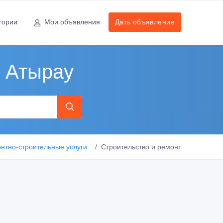
гории
Мои объявления
Дать объявление
, Атырау
нтно-строительные услуги
Строительство и ремонт